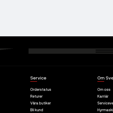
Service
Om Sve
Orderstatus
Om oss
Returer
Karriär
Våra butiker
Servicev
Bli kund
Hyrmaski