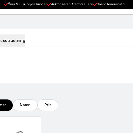
Över 1000+ nöjda kunder
Auktoriserad återförsäljare
Snabb leveranstid!
adsutrustning
mer
Namn
Pris