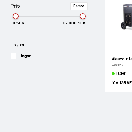
Pris
Rensa
0 SEK
107 000 SEK
Lager
I lager
Alesco Inte
400812
I lager
106 125 S