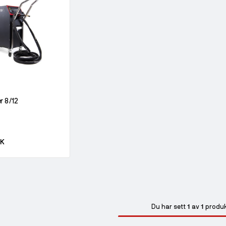
r 8/12
EK
1
1
Du har sett
av
produk