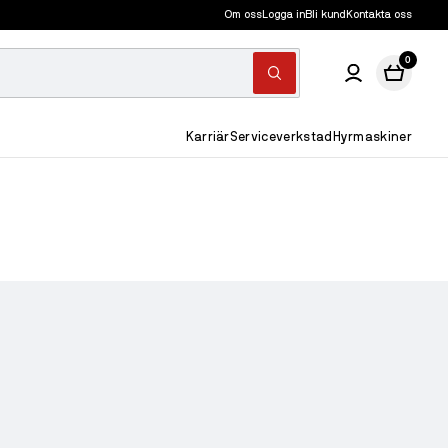
Om oss
Logga in
Bli kund
Kontakta oss
0
Karriär
Serviceverkstad
Hyrmaskiner