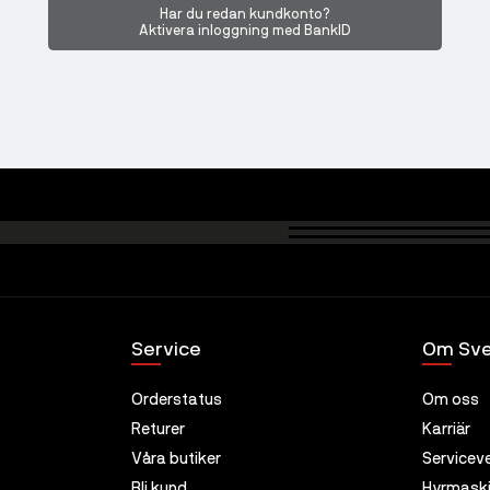
Har du redan kundkonto?
Aktivera inloggning med BankID
Service
Om Sve
Orderstatus
Om oss
Returer
Karriär
Våra butiker
Servicev
Bli kund
Hyrmaski