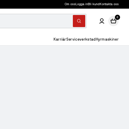
Om oss
Logga in
Bli kund
Kontakta oss
0
Karriär
Serviceverkstad
Hyrmaskiner