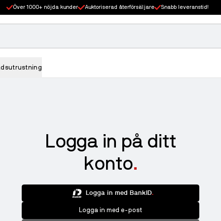
Över 1000+ nöjda kunder
Auktoriserad återförsäljare
Snabb leveranstid!
adsutrustning
Logga in på ditt
konto
Logga in med BankID
.
Logga in med e-post