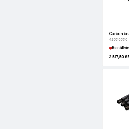
Carbon br
4205100510
Beställni
2 517,50 S