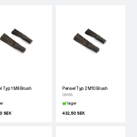
l Typ 1 M8 Brush
Pensel Typ 2 M10 Brush
051155
er
I lager
50 SEK
432,50 SEK