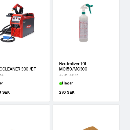
Neutralizer 1,0L
CCLEANER 300 /EF
MC150/MC300
54
4205100385
er
I lager
0 SEK
270 SEK