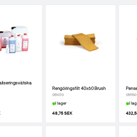
liseringsvätska
Rengöringsfilt 40x60 Brush
Pense
051070
051150
I lager
I lag
K
48,75 SEK
432,