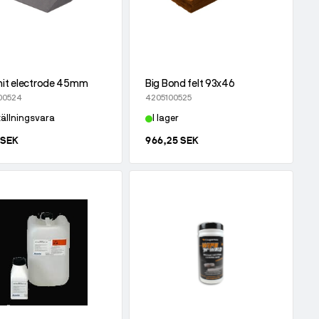
it electrode 45mm
Big Bond felt 93x46
00524
4205100525
ällningsvara
I lager
 SEK
966,25 SEK