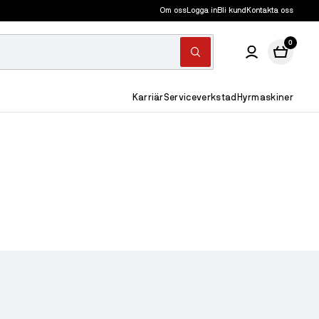
Om oss
Logga in
Bli kund
Kontakta oss
0
Karriär
Serviceverkstad
Hyrmaskiner