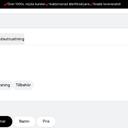
Över 1000+ nöjda kunder
Auktoriserad återförsäljare
Snabb leveranstid!
adsutrustning
tsning
Tillbehör
mer
Namn
Pris