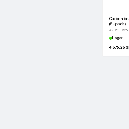
Carbon br
(5-pack)
4205100529
I lager
4 576,25 