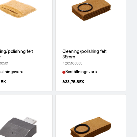
ing/polishing felt
Cleaning/polishing felt
m
35mm
00501
4205100505
ällningsvara
Beställningsvara
SEK
633,75 SEK