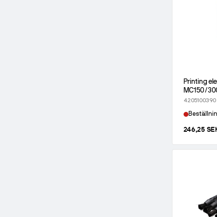
Printing el
MC150/300
4205100390
Beställni
246,25 SE