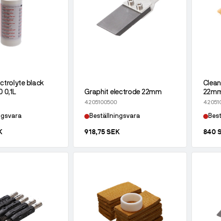
ectrolyte black
Clean
 0,1L
Graphit electrode 22mm
22m
4205100500
42051
ngsvara
Beställningsvara
Best
K
918,75 SEK
840 