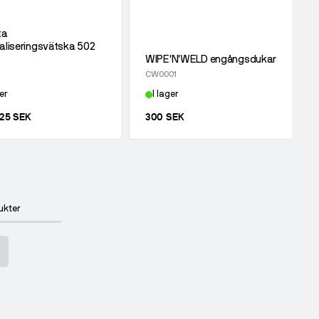
ta
aliseringsvätska 502
WIPE'N'WELD engångsdukar
CW0001
er
I lager
,25 SEK
300 SEK
ukter