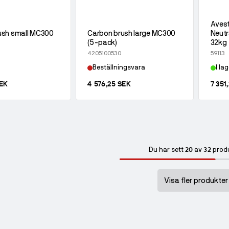
Aves
ush small MC300
Carbon brush large MC300
Neutr
(5-pack)
32kg
4205100530
59113
Beställningsvara
I lag
SEK
4 576,25 SEK
7 351
20
32
Du har sett
av
prod
Visa fler produkter