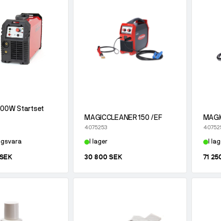
500W Startset
MAGICCLEANER 150 /EF
MAGI
4075253
40752
ngsvara
I lager
I lag
 SEK
30 800 SEK
71 25