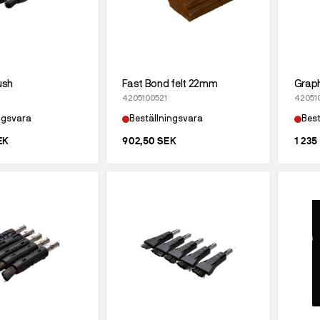
ush
Fast Bond felt 22mm
Graph
4205100521
42051
ngsvara
Beställningsvara
Best
EK
902,50 SEK
1 235