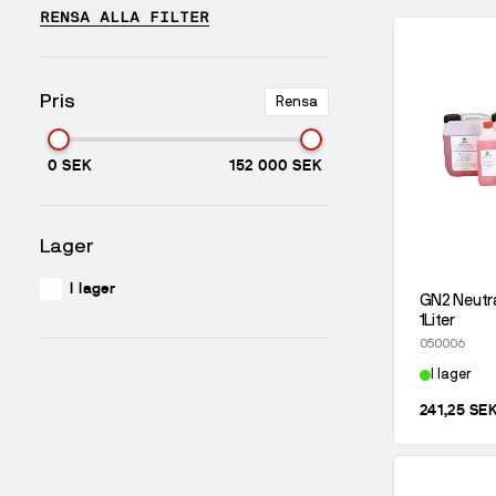
RENSA ALLA FILTER
Pris
Rensa
0 SEK
152 000 SEK
Lager
I lager
GN2 Neutra
1Liter
050006
I lager
241,25 SE