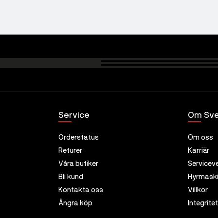
Service
Om Sve
Orderstatus
Om oss
Returer
Karriär
Våra butiker
Servicev
Bli kund
Hyrmaski
Kontakta oss
Villkor
Ångra köp
Integrite