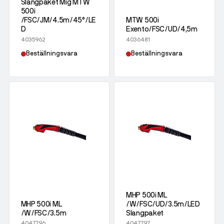
Slangpaket Mig MTW
500i
/FSC/JM/4.5m/45°/LE
MTW 500i
D
Exento/FSC/UD/4,5m
4035962
4036481
Beställningsvara
Beställningsvara
MHP 500i ML
MHP 500i ML
/W/FSC/UD/3.5m/LED
/W/FSC/3.5m
Slangpaket
4047796
4047797