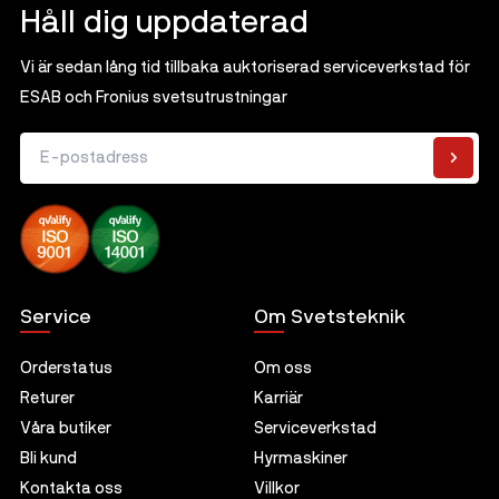
Håll dig uppdaterad
Vi är sedan lång tid tillbaka auktoriserad serviceverkstad för
ESAB och Fronius svetsutrustningar
E-postadress
Service
Om Svetsteknik
Orderstatus
Om oss
Returer
Karriär
Våra butiker
Serviceverkstad
Bli kund
Hyrmaskiner
Kontakta oss
Villkor