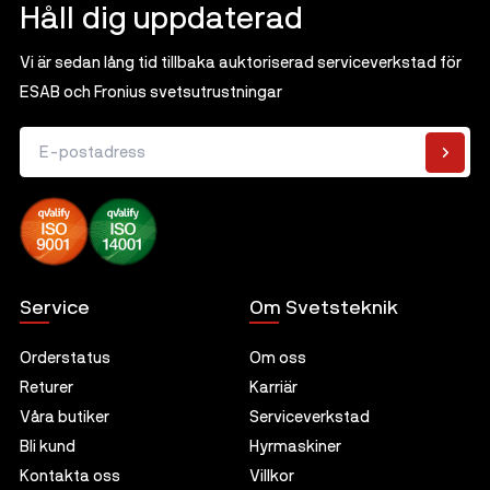
Sliprondell
Gummiexpander
Tennlod - Blyfria
Tillbehör
Håll dig uppdaterad
Magnetborrmaskiner
Induktionsvärmare
Ytkonditionering
Tennlod - Blylegerade
Vi är sedan lång tid tillbaka auktoriserad serviceverkstad för
Alla Magnetborrmaskiner
Såg- och kapmaskiner
Tillbehör
ESAB och Fronius svetsutrustningar
Flussmedel för hårdlödning
Magnetborrmaskiner
Flussmedel för mjuklödning
E-postadress
Kärnborr
Hjälpmedel vid lödning
Tillbehör
Service
Om Svetsteknik
Orderstatus
Om oss
Returer
Karriär
Våra butiker
Serviceverkstad
Bli kund
Hyrmaskiner
Kontakta oss
Villkor