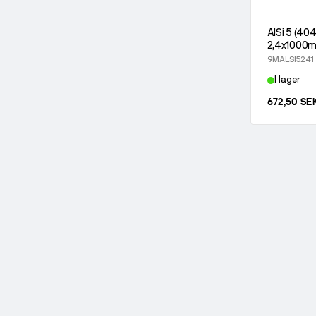
AlSi 5 (404
2,4x1000m
9MALSI5241
I lager
672,50 SE