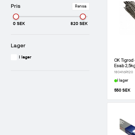
Pris
Rensa
0 SEK
820 SEK
Lager
I lager
OK Tigrod
Esab 2,5kg:
180416R120
I lager
550 SEK