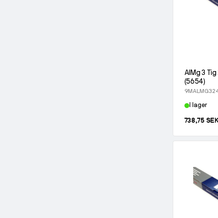
AlMg 3 Tig
(5654)
9MALMG324
I lager
738,75 SE