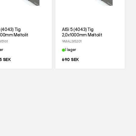
5 (4043) Tig
AlSi 5 (4043) Tig
000mm Meltolit
2,0x1000mm Meltolit
I5161
9MALSI5201
er
I lager
5 SEK
690 SEK