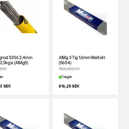
igrod 5356 2,4mm
AlMg 3 Tig 1,6mm Meltolit
2,5kg:s (AlMg5)
(5654)
R152
9MALMG3161
er
I lager
23 SEK
816,25 SEK