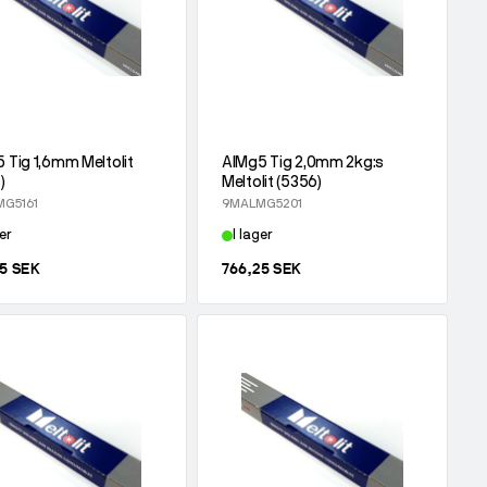
 Tig 1,6mm Meltolit
AlMg5 Tig 2,0mm 2kg:s
)
Meltolit (5356)
G5161
9MALMG5201
er
I lager
25 SEK
766,25 SEK