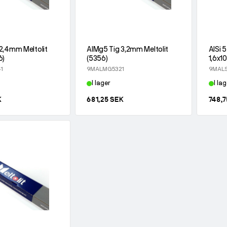
2,4mm Meltolit
AlMg5 Tig 3,2mm Meltolit
AlSi 
6)
(5356)
1,6x1
1
9MALMG5321
9MALS
I lager
I lag
K
681,25 SEK
748,7