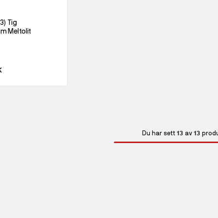
3) Tig
m Meltolit
K
13
13
Du har sett
av
prod