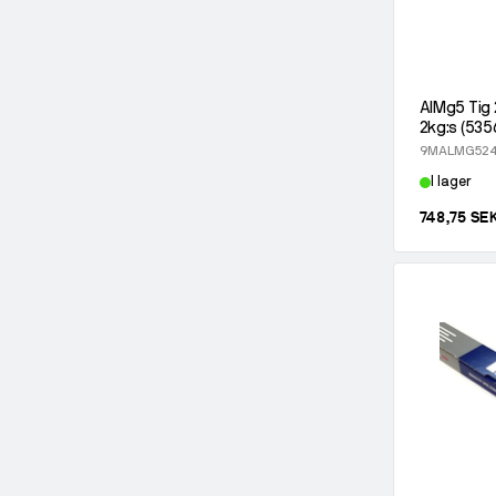
AlMg5 Tig 
2kg:s (535
9MALMG524
I lager
748,75 SE