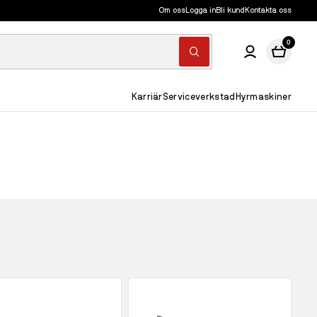
Om oss
Logga in
Bli kund
Kontakta oss
0
Karriär
Serviceverkstad
Hyrmaskiner