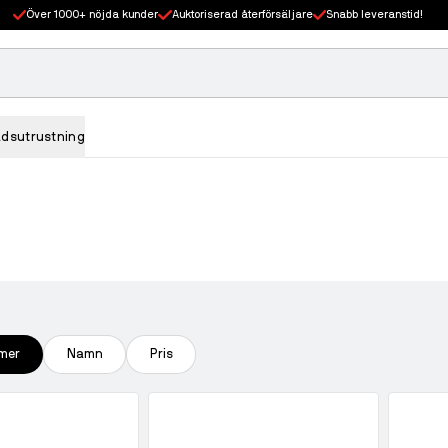
Över 1000+ nöjda kunder
Auktoriserad återförsäljare
Snabb leveranstid!
adsutrustning
mer
Namn
Pris