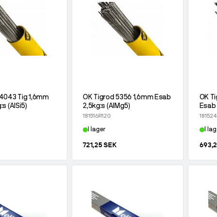
 4043 Tig 1,6mm
OK Tigrod 5356 1,6mm Esab
OK T
s (AlSi5)
2,5kg:s (AlMg5)
Esab 
181516R120
181524
I lager
I lag
721,25 SEK
693,