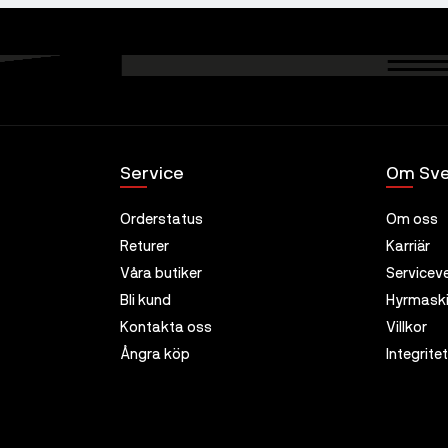
Service
Om Sve
Orderstatus
Om oss
Returer
Karriär
Våra butiker
Servicev
Bli kund
Hyrmaski
Kontakta oss
Villkor
Ångra köp
Integrite