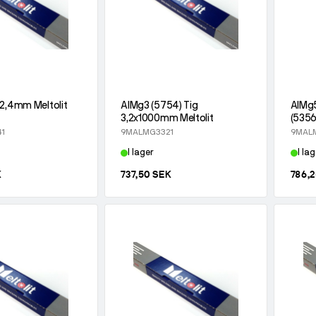
 2,4mm Meltolit
AlMg3 (5754) Tig
AlMg5
3,2x1000mm Meltolit
(5356
1
9MALMG3321
9MALM
I lager
I lag
K
737,50 SEK
786,