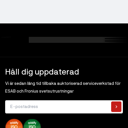
Sliprondell
Gummiexpander
Tennlod - Blyfria
Tillbehör
Magnetborrmaskiner
Induktionsvärmare
Ytkonditionering
Tennlod - Blylegerade
Alla Magnetborrmaskiner
Såg- och kapmaskiner
Tillbehör
Flussmedel för hårdlödning
Magnetborrmaskiner
Flussmedel för mjuklödning
Kärnborr
Hjälpmedel vid lödning
Tillbehör
Håll dig uppdaterad
Vi är sedan lång tid tillbaka auktoriserad serviceverkstad för
ESAB och Fronius svetsutrustningar
E-postadress