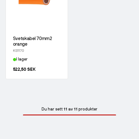
Svetskabel 70mm2
orange
KS1170
I lager
522,50 SEK
11
11
Du har sett
av
produkter