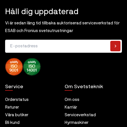
Sliprondell
Gummiexpander
Tennlod - Blyfria
Tillbehör
Håll dig uppdaterad
Magnetborrmaskiner
Induktionsvärmare
Ytkonditionering
Tennlod - Blylegerade
Alla Magnetborrmaskiner
Såg- och kapmaskiner
Tillbehör
Vi är sedan lång tid tillbaka auktoriserad serviceverkstad för
Flussmedel för hårdlödning
ESAB och Fronius svetsutrustningar
Magnetborrmaskiner
Flussmedel för mjuklödning
Kärnborr
E-postadress
Hjälpmedel vid lödning
Tillbehör
Service
Om Svetsteknik
Orderstatus
Om oss
Returer
Karriär
Våra butiker
Serviceverkstad
Bli kund
Hyrmaskiner