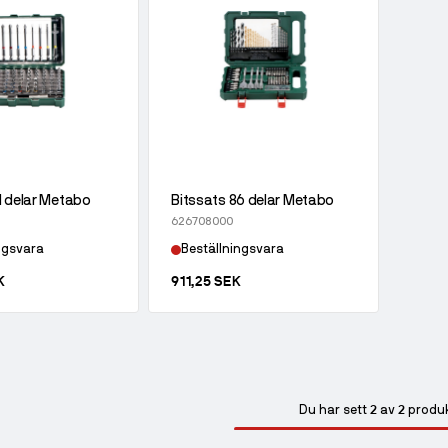
1 delar Metabo
Bitssats 86 delar Metabo
626708000
ngsvara
Beställningsvara
K
911,25 SEK
2
2
Du har sett
av
produ