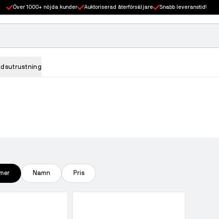
Över 1000+ nöjda kunder
Auktoriserad återförsäljare
Snabb leveranstid!
adsutrustning
mer
Namn
Pris