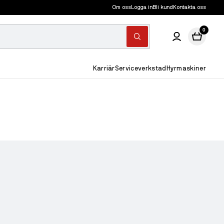
Om oss
Logga in
Bli kund
Kontakta oss
0
Karriär
Serviceverkstad
Hyrmaskiner