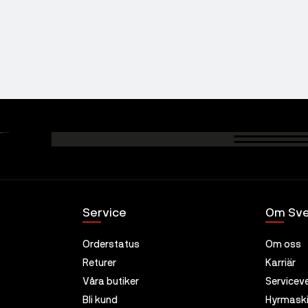
Service
Om Sve
Orderstatus
Om oss
Returer
Karriär
Våra butiker
Servicev
Bli kund
Hyrmaski