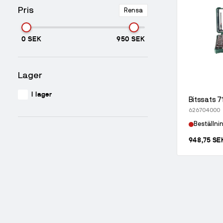
Pris
Rensa
0 SEK
950 SEK
Lager
I lager
Bitssats 7
626704000
Beställni
948,75 SE