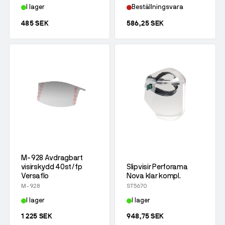
I lager
Beställningsvara
485 SEK
586,25 SEK
M-928 Avdragbart
visirskydd 40st/fp
Slipvisir Perforama
Versaflo
Nova klar kompl.
M-928
ST5670
I lager
I lager
1 225 SEK
948,75 SEK