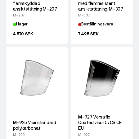
flamskyddad
med flamresistent
ansiktstätning M-207
ansiktstätning, M-307
M-207
M-307
I lager
Beställningsvara
4 570 SEK
7 495 SEK
M-927 Versaflo
M-925 Visir standard
Coated visor 5/CS CE
polykarbonat
EU
M-925
M-927