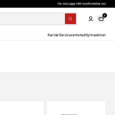
Om oss
Logga in
Bli kund
Kontakta oss
0
Karriär
Serviceverkstad
Hyrmaskiner