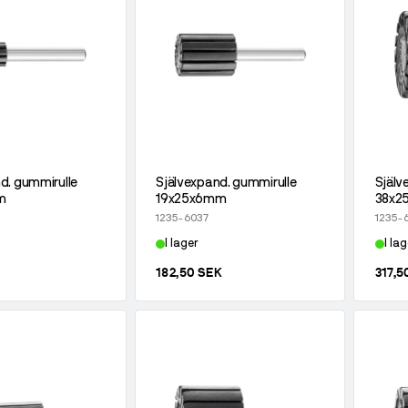
d. gummirulle
Självexpand. gummirulle
Själv
m
19x25x6mm
38x2
1235-6037
1235-
I lager
I lag
182,50 SEK
317,5