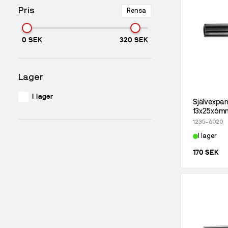
Pris
Rensa
0 SEK
320 SEK
Lager
I lager
Självexpan
13x25x6m
1235-6020
I lager
170 SEK