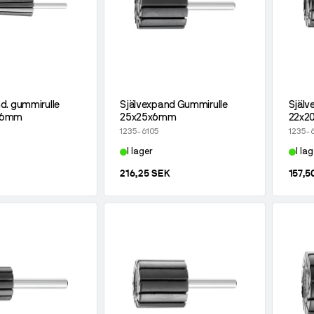
d. gummirulle
Självexpand Gummirulle
Själv
x6mm
25x25x6mm
22x2
1235-6105
1235-
I lager
I lag
216,25 SEK
157,5