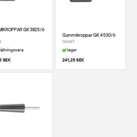
IKROPPAR GK 3825/6
Gummikroppar GK 4530/6
3
146927
ällningsvara
I lager
5 SEK
241,25 SEK