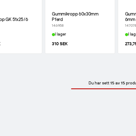
Gummikropp 60x30mm
Gumm
pp GK 51x25/6
Pferd
6mm 
146958
14707
I lager
I lag
K
310 SEK
273,7
15
15
Du har sett
av
prod