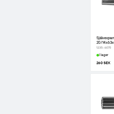
Självexpan
20/14x63
1235-6075
I lager
260 SEK