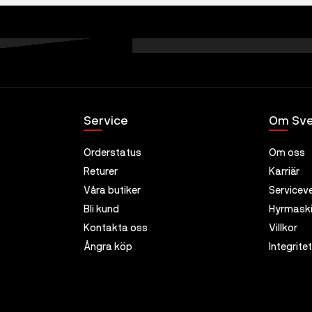
Service
Om Sve
Orderstatus
Om oss
Returer
Karriär
Våra butiker
Servicev
Bli kund
Hyrmaski
Kontakta oss
Villkor
Ångra köp
Integrite