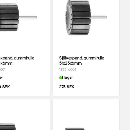
expand. gummirulle
Självexpand. gummirulle
5x6mm
51x25x6mm
6051
1235-6068
er
I lager
0 SEK
275 SEK