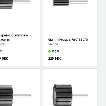
expand. gummirulle
0x6mm
Gummikroppar GK 1325/6
6396
146804
er
I lager
0 SEK
225 SEK