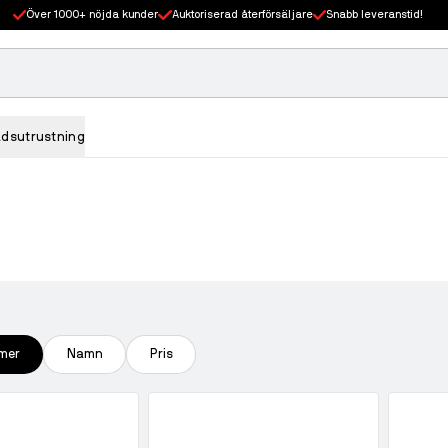
Över 1000+ nöjda kunder
Auktoriserad återförsäljare
Snabb leveranstid!
adsutrustning
mer
Namn
Pris