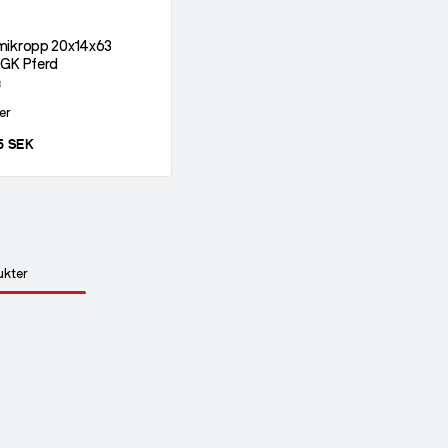
ikropp 20x14x63
GK Pferd
8
er
5 SEK
ukter