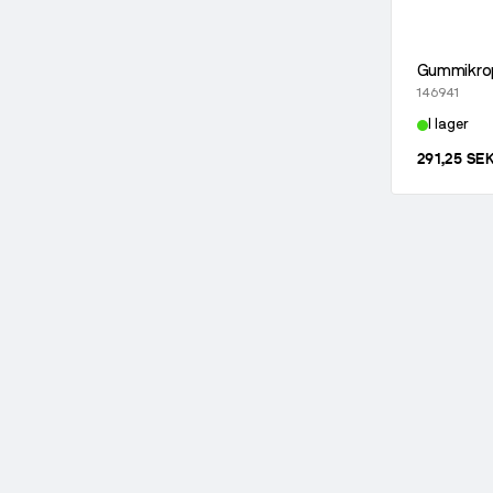
Gummikro
146941
I lager
291,25 SE