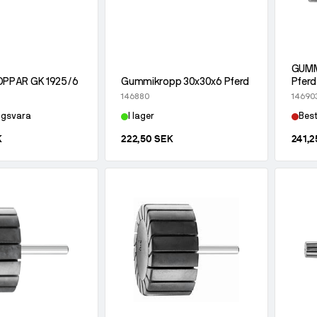
GUMM
PPAR GK 1925/6
Gummikropp 30x30x6 Pferd
Pferd
146880
14690
ngsvara
I lager
Best
K
222,50 SEK
241,2