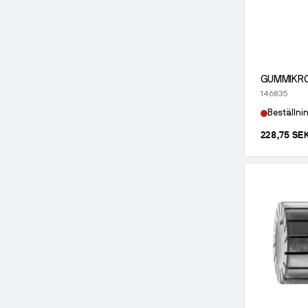
GUMMIKRO
146835
Beställni
228,75 SE