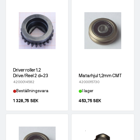
Driver roller 1.2
Drive/Reel 2 d=23
Matarhjul 1,2mm CMT
4200014582
4200015730
Beställningsvara
I lager
1 328,75 SEK
453,75 SEK