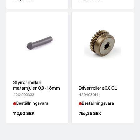
Styrrör mellan
matarhjulen 0,8-1,6mm
Driver roller ø0.8 GL
4201000333
4204030141
Beställningsvara
Beställningsvara
112,50 SEK
756,25 SEK