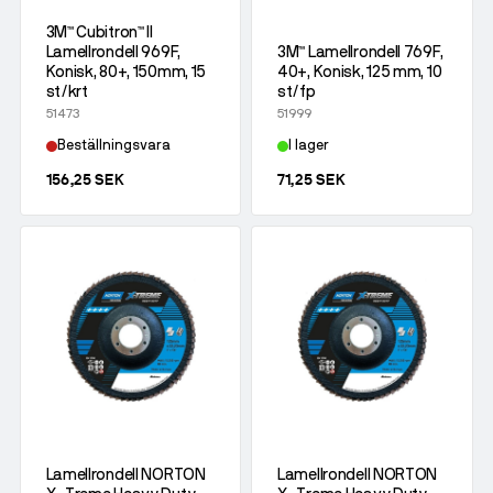
3M™ Cubitron™ II
Lamellrondell 969F,
3M™ Lamellrondell 769F,
Konisk, 80+, 150mm, 15
40+, Konisk, 125 mm, 10
st/krt
st/fp
51473
51999
Beställningsvara
I lager
156,25 SEK
71,25 SEK
Lamellrondell NORTON
Lamellrondell NORTON