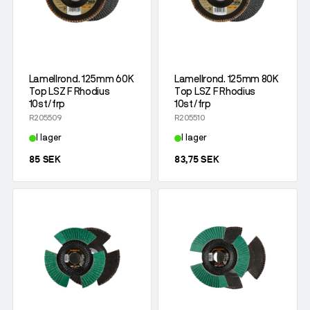
Lamellrond. 125mm 60K
Lamellrond. 125mm 80K
Top LSZ F Rhodius
Top LSZ F Rhodius
10st/frp
10st/frp
R205509
R205510
I lager
I lager
85 SEK
83,75 SEK