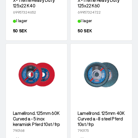
X-Treme Heavy Duty
X-Treme Heavy Duty
125x22 K40
125x22 K60
69957324652
69957324722
I lager
I lager
50 SEK
50 SEK
Lamellrond. 125mm 60K
Lamellrond. 125mm 40K
Curved a-5 inox
Curved a-8 steel Pferd
keramisk Pferd 10st/frp
10st/frp
790168
790175