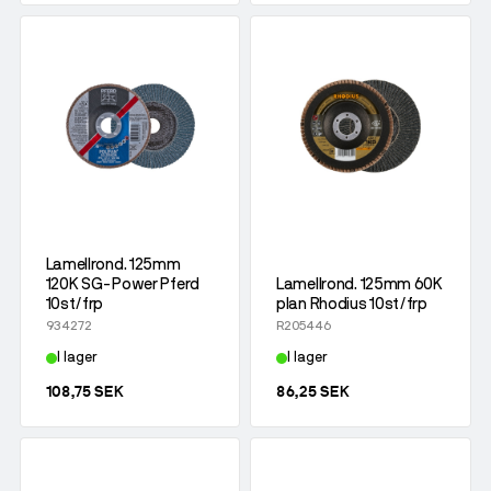
Lamellrond. 125mm
120K SG-Power Pferd
Lamellrond. 125mm 60K
10st/frp
plan Rhodius 10st/frp
934272
R205446
I lager
I lager
108,75 SEK
86,25 SEK