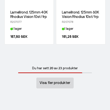
Lamellrond. 125mm 40K
Lamellrond. 125mm 60K
Rhodius Vision 10st/frp
Vision Rhodius 10st/frp
R207077
R207078
I lager
I lager
157,50 SEK
151,25 SEK
20
23
Du har sett
av
produkter
Visa fler produkter