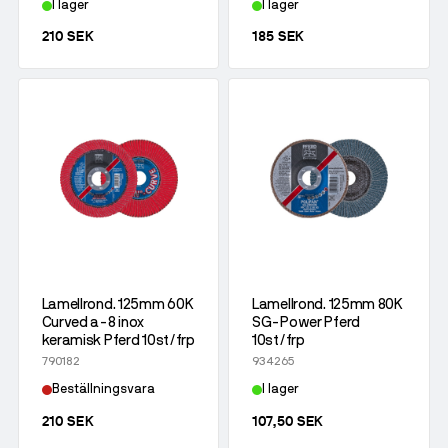
I lager
I lager
210 SEK
185 SEK
Lamellrond. 125mm 60K
Lamellrond. 125mm 80K
Curved a-8 inox
SG-Power Pferd
keramisk Pferd 10st/frp
10st/frp
790182
934265
Beställningsvara
I lager
210 SEK
107,50 SEK