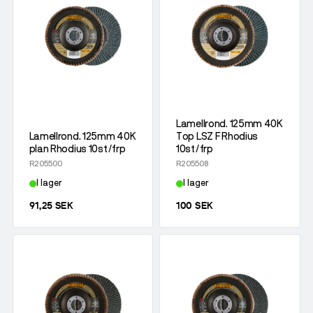
Lamellrond. 125mm 40K
Lamellrond. 125mm 40K
Top LSZ F Rhodius
plan Rhodius 10st/frp
10st/frp
R205500
R205508
I lager
I lager
91,25 SEK
100 SEK