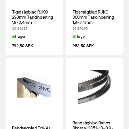
Tigersågblad RUKO
Tigersågblad RUKO
230mm Tandindelning
300mm Tandindelning
1,8-2,4mm
1,8-2,4mm
33189285
33189295
I lager
I lager
792,50 SEK
952,50 SEK
Bandsågblad Bahco
Bandsågblad Trä/Alu
Bimetall 3851-10-0,9-