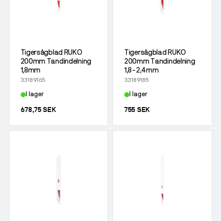
Tigersågblad RUKO
Tigersågblad RUKO
200mm Tandindelning
200mm Tandindelning
1,8mm
1,8-2,4mm
33189165
33189185
I lager
I lager
678,75 SEK
755 SEK