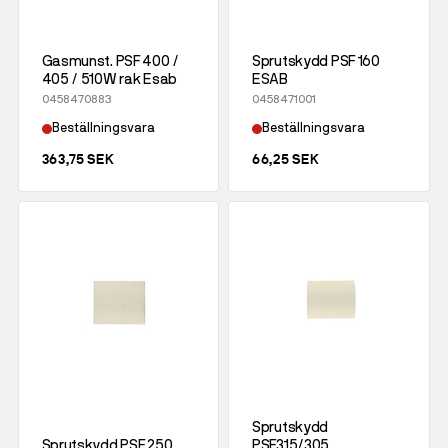
Gasmunst. PSF 400 /
Sprutskydd PSF 160
405 / 510W rak Esab
ESAB
0458470883
0458471001
Beställningsvara
Beställningsvara
363,75 SEK
66,25 SEK
Sprutskydd
Sprutskydd PSF 250
PSF315/305