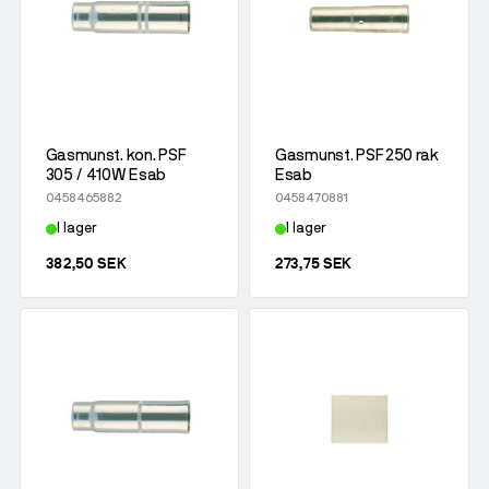
Gasmunst. kon. PSF
Gasmunst. PSF 250 rak
305 / 410W Esab
Esab
0458465882
0458470881
I lager
I lager
382,50 SEK
273,75 SEK