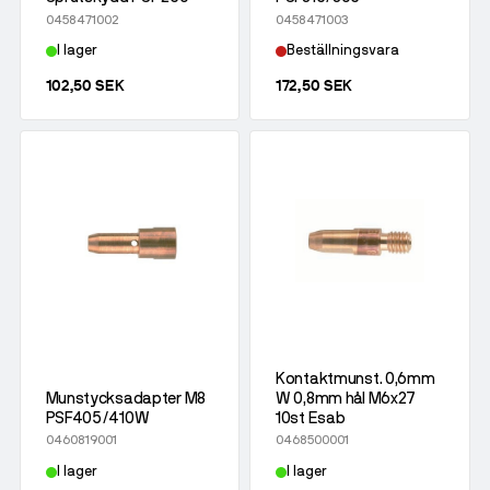
0458471002
0458471003
I lager
Beställningsvara
102,50 SEK
172,50 SEK
Kontaktmunst. 0,6mm
Munstycksadapter M8
W 0,8mm hål M6x27
PSF405/410W
10st Esab
0460819001
0468500001
I lager
I lager