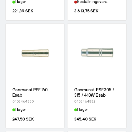
I lager
Beställningsvara
0,8 mm Ø
(9)
221,39 SEK
3 613,75 SEK
0,9 mm Ø
(4)
1,0 mm Ø
(10)
1,2 mm Ø
(10)
1,4 mm Ø
(5)
1,6 mm Ø
(4)
Gasmunst PSF 160
Gasmunst. PSF 305 /
Esab
315 / 410W Esab
0458464880
0458464882
I lager
I lager
247,50 SEK
345,40 SEK