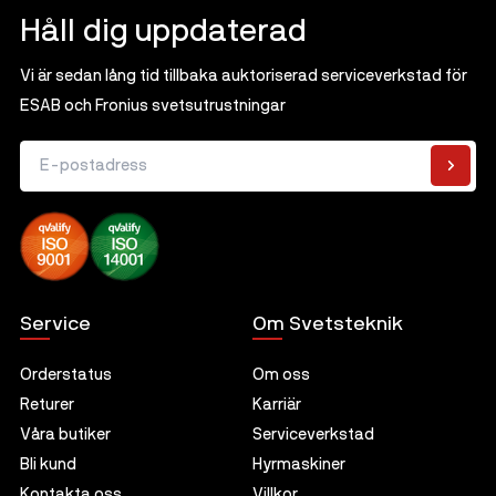
Håll dig uppdaterad
Vi är sedan lång tid tillbaka auktoriserad serviceverkstad för
ESAB och Fronius svetsutrustningar
E-postadress
Service
Om Svetsteknik
Orderstatus
Om oss
Returer
Karriär
Våra butiker
Serviceverkstad
Bli kund
Hyrmaskiner
Kontakta oss
Villkor