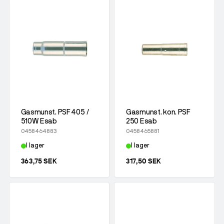
Gasmunst. PSF 405 /
Gasmunst. kon. PSF
510W Esab
250 Esab
0458464883
0458465881
I lager
I lager
363,75 SEK
317,50 SEK