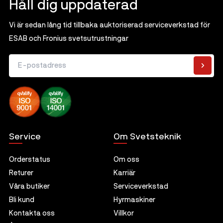
Håll dig uppdaterad
Vi är sedan lång tid tillbaka auktoriserad serviceverkstad för
ESAB och Fronius svetsutrustningar
E-postadress
Service
Om Svetsteknik
Orderstatus
Om oss
Returer
Karriär
Våra butiker
Serviceverkstad
Bli kund
Hyrmaskiner
Kontakta oss
Villkor