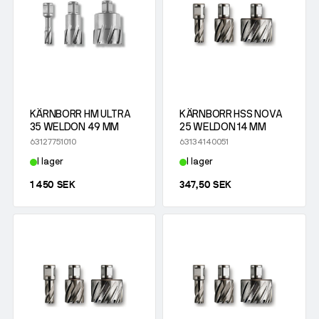
KÄRNBORR HM ULTRA
KÄRNBORR HSS NOVA
35 WELDON 49 MM
25 WELDON 14 MM
63127751010
63134140051
I lager
I lager
1 450 SEK
347,50 SEK