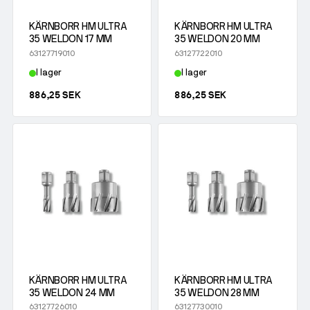
Sliprondell
Gummiexpander
Tennlod - Blyfria
Tillbehör
Magnetborrmaskiner
Induktionsvärmare
KÄRNBORR HM ULTRA
KÄRNBORR HM ULTRA
Ytkonditionering
Tennlod - Blylegerade
35 WELDON 17 MM
35 WELDON 20 MM
Alla Magnetborrmaskiner
63127719010
63127722010
Såg- och kapmaskiner
Tillbehör
Flussmedel för hårdlödning
I lager
I lager
Magnetborrmaskiner
Flussmedel för mjuklödning
886,25 SEK
886,25 SEK
Kärnborr
Hjälpmedel vid lödning
Tillbehör
KÄRNBORR HM ULTRA
KÄRNBORR HM ULTRA
35 WELDON 24 MM
35 WELDON 28 MM
63127726010
63127730010