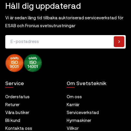
Håll dig uppdaterad
Vi är sedan lång tid tillbaka auktoriserad serviceverkstad för
ESAB och Fronius svetsutrustningar
E-postadress
Service
Om Svetsteknik
Orderstatus
Om oss
Returer
Karriär
Våra butiker
Serviceverkstad
Bli kund
Hyrmaskiner
Kontakta oss
Villkor