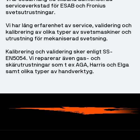
Sliprondell
Gummiexpander
Tennlod - Blyfria
Tillbehör
serviceverkstad för ESAB och Fronius
Magnetborrmaskiner
Induktionsvärmare
svetsutrustningar.
Ytkonditionering
Tennlod - Blylegerade
Alla Magnetborrmaskiner
Vi har lång erfarenhet av service, validering och
Såg- och kapmaskiner
Tillbehör
Flussmedel för hårdlödning
kalibrering av olika typer av svetsmaskiner och
utrustning för mekaniserad svetsning.
Magnetborrmaskiner
Flussmedel för mjuklödning
Kalibrering och validering sker enligt SS-
Kärnborr
Hjälpmedel vid lödning
EN5054. Vi reparerar även gas- och
skärutrustningar som t ex AGA, Harris och Elga
Tillbehör
samt olika typer av handverktyg.