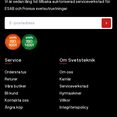
Sliprondell
Gummiexpander
Tennlod - Blyfria
Vi är sedan lång tid tillbaka auktoriserad serviceverkstad för
Tillbehör
ESAB och Fronius svetsutrustningar
Magnetborrmaskiner
Induktionsvärmare
Ytkonditionering
Tennlod - Blylegerade
Alla Magnetborrmaskiner
Såg- och kapmaskiner
Tillbehör
Flussmedel för hårdlödning
E-postadress
Magnetborrmaskiner
Flussmedel för mjuklödning
Kärnborr
Hjälpmedel vid lödning
Tillbehör
Service
Om Svetsteknik
Orderstatus
Om oss
Returer
Karriär
Våra butiker
Serviceverkstad
Bli kund
Hyrmaskiner
Kontakta oss
Villkor
Ångra köp
Integritetspolicy