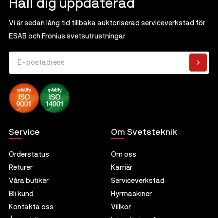
Håll dig uppdaterad
Vi är sedan lång tid tillbaka auktoriserad serviceverkstad för
ESAB och Fronius svetsutrustningar
E-postadress
Service
Om Svetsteknik
Orderstatus
Om oss
Returer
Karriär
Våra butiker
Serviceverkstad
Bli kund
Hyrmaskiner
Kontakta oss
Villkor