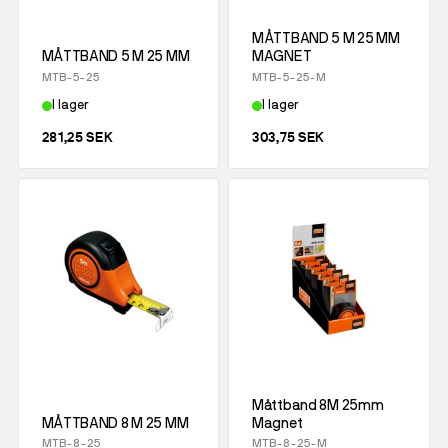
Sliprondell
Gummiexpander
Tennlod - Blyfria
Tillbehör
Magnetborrmaskiner
Induktionsvärmare
MÅTTBAND 5 M 25 MM
Ytkonditionering
Tennlod - Blylegerade
MÅTTBAND 5 M 25 MM
MAGNET
Alla Magnetborrmaskiner
MTB-5-25
MTB-5-25-M
Såg- och kapmaskiner
Tillbehör
Flussmedel för hårdlödning
I lager
I lager
Magnetborrmaskiner
Flussmedel för mjuklödning
281,25 SEK
303,75 SEK
Kärnborr
Hjälpmedel vid lödning
Tillbehör
Måttband 8M 25mm
MÅTTBAND 8 M 25 MM
Magnet
MTB-8-25
MTB-8-25-M